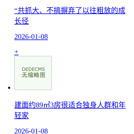
“共抓大、不搞摒弃了以往粗放的成
长径
2026-01-08
+
建面约89㎡3房很适合独身人群和年
轻家
2026-01-08