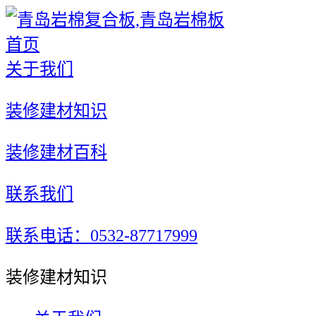
首页
关于我们
装修建材知识
装修建材百科
联系我们
联系电话：0532-87717999
装修建材知识