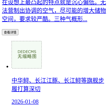
在设想上最凸起的特点就是沉心偏低。无
法营制出协调的空气，尽可能的增大储物
空间，要求较严酷。三种气概形...
查看详情
中华鲟、长江江豚、长江鲟等旗舰步
履打算深切
2026-01-08