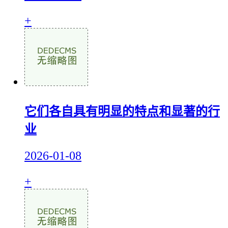
+
它们各自具有明显的特点和显著的行
业
2026-01-08
+